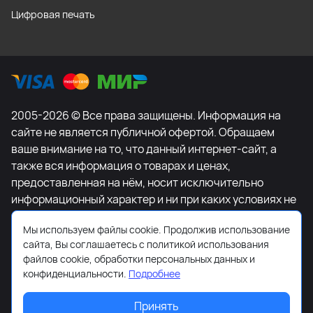
Цифровая печать
2005-2026 © Все права защищены. Информация на
сайте не является публичной офертой. Обращаем
ваше внимание на то, что данный интернет-сайт, а
также вся информация о товарах и ценах,
предоставленная на нём, носит исключительно
информационный характер и ни при каких условиях не
является публичной офертой, определяемой
Мы используем файлы cookie. Продолжив использование
положениями Статьи 437 Гражданского кодекса
сайта, Вы соглашаетесь с политикой использования
Российской Федерации. Для получения подробной
файлов cookie, обработки персональных данных и
информации о наличии и стоимости указанных
конфиденциальности.
Подробнее
товаров и (или) услуг, пожалуйста, обращайтесь к
менеджеру сайта с помощью специальной формы
Принять