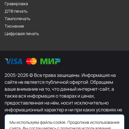
Гравировка
ДТФ печать
Тампопечать
Тиснение
Цифровая печать
2005-2026 © Все права защищены. Информация на
сайте не является публичной офертой. Обращаем
ваше внимание на то, что данный интернет-сайт, а
также вся информация о товарах и ценах,
предоставленная на нём, носит исключительно
информационный характер и ни при каких условиях не
является публичной офертой, определяемой
Мы используем файлы cookie. Продолжив использование
положениями Статьи 437 Гражданского кодекса
сайта, Вы соглашаетесь с политикой использования