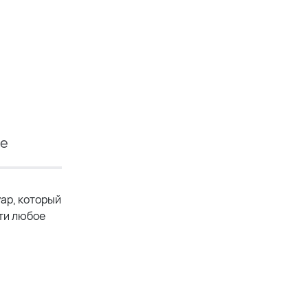
ие
ар, который
сти любое