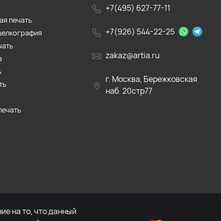
+7(495) 627-77-11
ая печать
+7(926) 544-22-25
шелкография
чать
zakaz@artia.ru
а
ь
г. Москва, Бережковская
ть
наб. 20стр77
печать
е на то, что данный