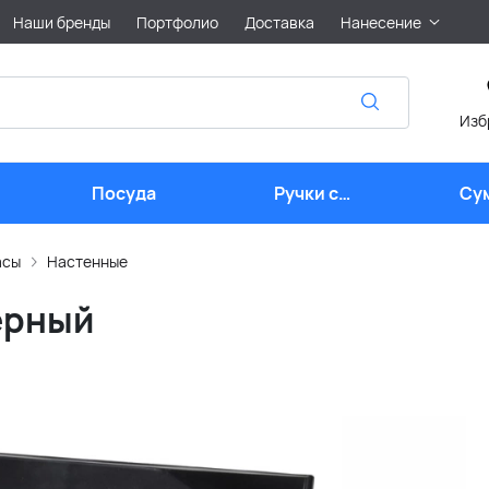
Наши бренды
Портфолио
Доставка
Нанесение
Изб
Посуда
Ручки с
Су
логотипом
асы
Настенные
ерный