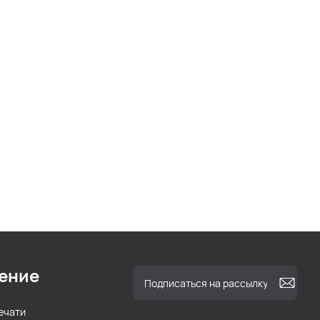
ение
ечати