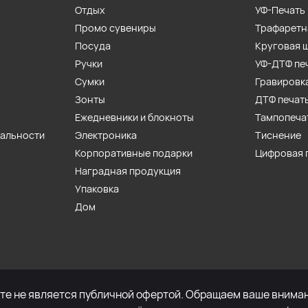
Отдых
УФ-Печать
Промо сувениры
Трафаретн
Посуда
Круговая 
Ручки
УФ-ДТФ пе
Сумки
Гравировк
Зонты
ДТФ печат
Ежедневники и блокноты
Тампопеча
иальности
Электроника
Тиснение
Корпоративные подарки
Цифровая 
Наградная продукция
Упаковка
Дом
е не является публичной офертой. Обращаем ваше внимани