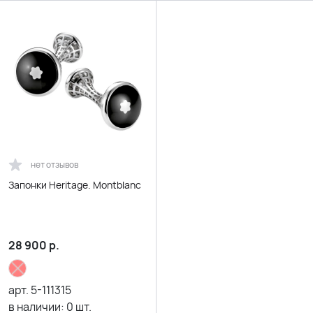
нет отзывов
Запонки Heritage. Montblanc
28 900
р.
арт.
5-111315
в наличии:
0
шт.