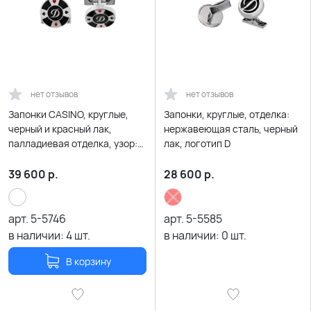
нет отзывов
нет отзывов
Запонки CASINO, круглые,
Запонки, круглые, отделка:
черный и красный лак,
нержавеющая сталь, черный
палладиевая отделка, узор:
лак, логотип D
карточные масти, логотип D
39 600
р.
28 600
р.
арт.
5-5746
арт.
5-5585
в наличии:
4
шт.
в наличии:
0
шт.
В корзину