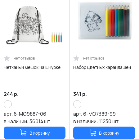
нет отзывов
нет отзывов
Нетканый мешок на шнурке
Набор цветных карандашей
244
р.
341
р.
арт.
6-MO9887-06
арт.
6-MO7389-99
в наличии:
36014
шт.
в наличии:
11230
шт.
В корзину
В корзину