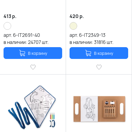
413
р.
420
р.
арт.
6-IT2691-40
арт.
6-IT2349-13
в наличии:
24707
шт.
в наличии:
31816
шт.
В корзину
В корзину