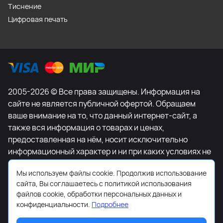
Тиснение
Цифровая печать
2005-2026 © Все права защищены. Информация на
сайте не является публичной офертой. Обращаем
ваше внимание на то, что данный интернет-сайт, а
также вся информация о товарах и ценах,
предоставленная на нём, носит исключительно
информационный характер и ни при каких условиях не
является публичной офертой, определяемой
Мы используем файлы cookie. Продолжив использование
положениями Статьи 437 Гражданского кодекса
сайта, Вы соглашаетесь с политикой использования
Российской Федерации. Для получения подробной
файлов cookie, обработки персональных данных и
информации о наличии и стоимости указанных
конфиденциальности.
Подробнее
товаров и (или) услуг, пожалуйста, обращайтесь к
менеджеру сайта с помощью специальной формы