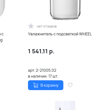
нет отзывов
 с
Увлажнитель c подсветкой WHEEL
og
1 541.11
р.
арт.
2-21005.02
в наличии:
17
шт.
В корзину