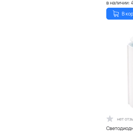
в наличии:
В ко
нет отз
Светодиодн