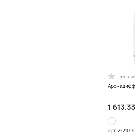
нет отз
Аромадиффу
1 613.3
арт.
2-21015