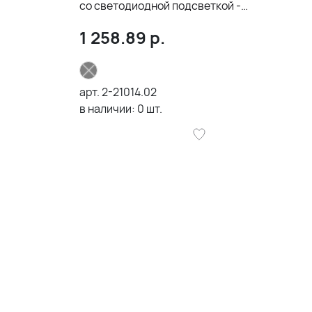
со светодиодной подсветкой -
изображением огня, чёрный
1 258.89
р.
арт.
2-21014.02
в наличии:
0
шт.