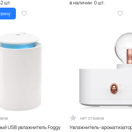
42
шт.
в наличии:
0
шт.
рзину
ывов
нет отзывов
ый USB увлажнитель Foggy
Увлажнитель-ароматизатор