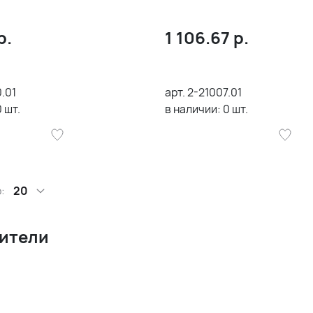
р.
1 106.67
р.
.01
арт.
2-21007.01
0
шт.
в наличии:
0
шт.
:
20
ители