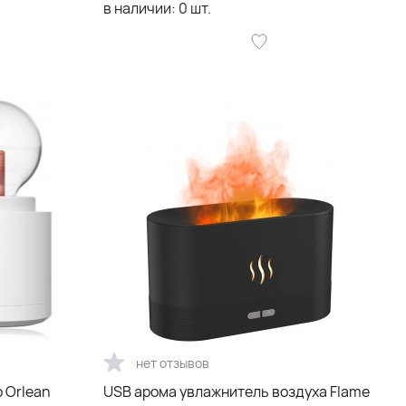
в наличии:
0
шт.
нет отзывов
 Orlean
USB арома увлажнитель воздуха Flame