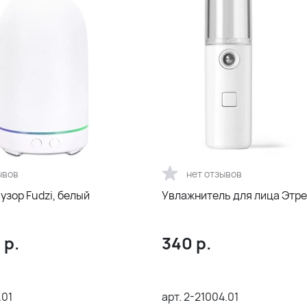
ывов
нет отзывов
зор Fudzi, белый
Увлажнитель для лица Этре
3
р.
340
р.
.01
арт.
2-21004.01