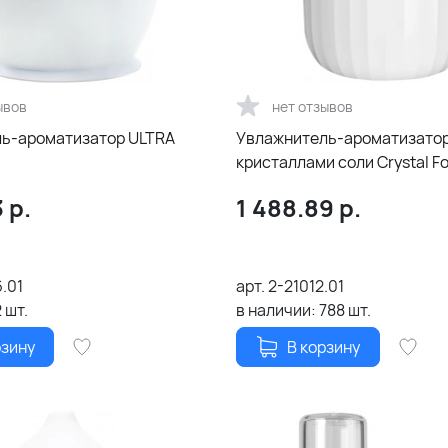
ывов
нет отзывов
ь-ароматизатор ULTRA
Увлажнитель-ароматизатор
кристаллами соли Crystal F
3
р.
1 488.89
р.
.01
арт.
2-21012.01
2
шт.
в наличии:
788
шт.
рзину
В корзину