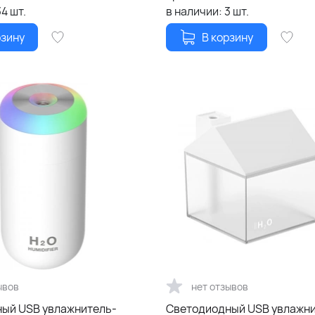
34
шт.
в наличии:
3
шт.
рзину
В корзину
ывов
нет отзывов
ый USB увлажнитель-
Светодиодный USB увлажн