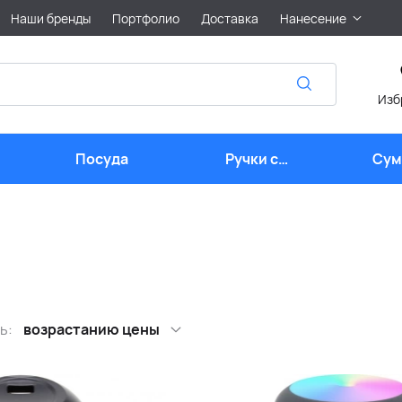
Наши бренды
Портфолио
Доставка
Нанесение
Изб
Посуда
Ручки с
Сум
логотипом
лого
ь:
возрастанию цены