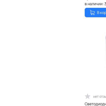
в наличии:
В ко
нет отз
Светодиодн