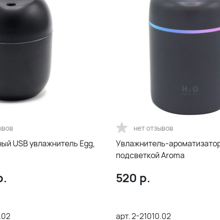
ывов
нет отзывов
ый USB увлажнитель Egg,
Увлажнитель-ароматизатор
подсветкой Aroma
р.
520
р.
.02
арт.
2-21010.02