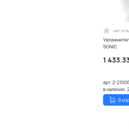
нет отз
Увлажнител
SONIC
1 433.3
арт.
2-21006
в наличии:
В ко