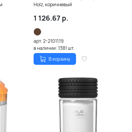
м
Holz, коричневый
1 126.67
р.
арт.
2-21011.19
в наличии:
1381
шт.
В корзину