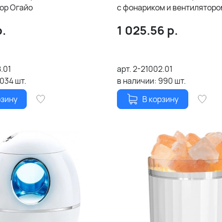
ор Огайо
с фонариком и вентиляторо
.
1 025.56
р.
.01
арт.
2-21002.01
1034
шт.
в наличии:
990
шт.
рзину
В корзину