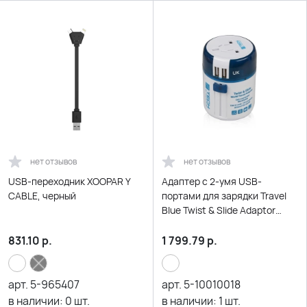
нет отзывов
нет отзывов
USB-переходник XOOPAR Y
Адаптер с 2-умя USB-
CABLE, черный
портами для зарядки Travel
Blue Twist & Slide Adaptor
голубой/белый
831.10
р.
1 799.79
р.
арт.
5-965407
арт.
5-10010018
в наличии:
0
шт.
в наличии:
1
шт.