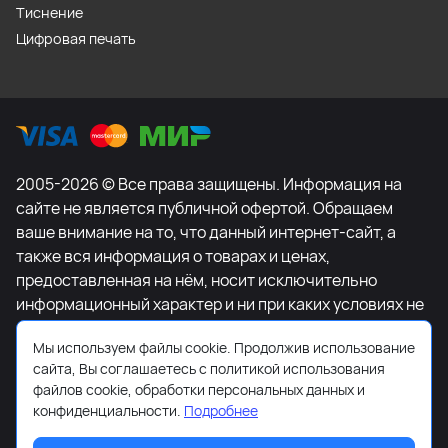
Тиснение
Цифровая печать
2005-2026 © Все права защищены. Информация на
сайте не является публичной офертой. Обращаем
ваше внимание на то, что данный интернет-сайт, а
также вся информация о товарах и ценах,
предоставленная на нём, носит исключительно
информационный характер и ни при каких условиях не
является публичной офертой, определяемой
Мы используем файлы cookie. Продолжив использование
положениями Статьи 437 Гражданского кодекса
сайта, Вы соглашаетесь с политикой использования
Российской Федерации. Для получения подробной
файлов cookie, обработки персональных данных и
информации о наличии и стоимости указанных
конфиденциальности.
Подробнее
товаров и (или) услуг, пожалуйста, обращайтесь к
менеджеру сайта с помощью специальной формы