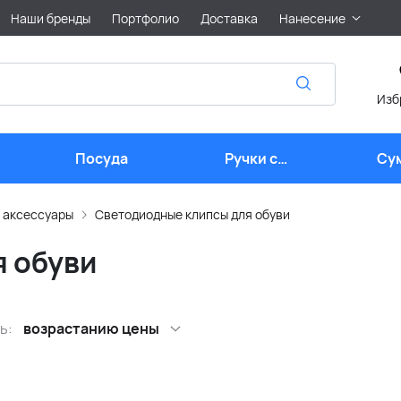
Наши бренды
Портфолио
Доставка
Нанесение
Изб
Посуда
Ручки с
Су
логотипом
 аксессуары
Светодиодные клипсы для обуви
 обуви
ь:
возрастанию цены