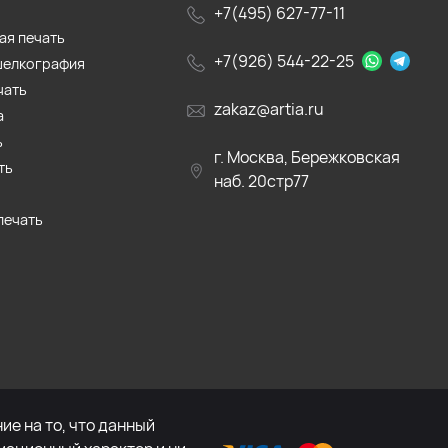
+7(495) 627-77-11
ая печать
+7(926) 544-22-25
шелкография
чать
zakaz@artia.ru
а
ь
г. Москва, Бережковская
ть
наб. 20стр77
печать
е на то, что данный