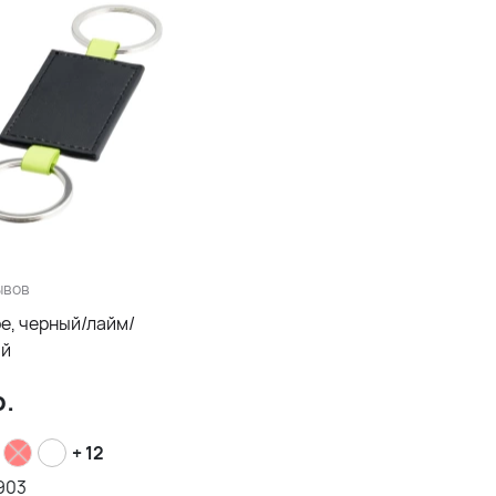
ывов
pe, черный/лайм/
ый
.
+ 12
903