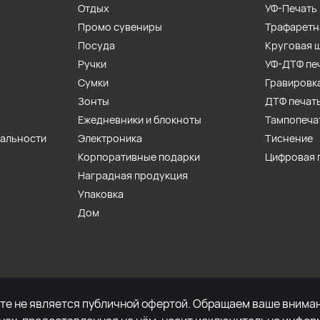
Отдых
УФ-Печать
Промо сувениры
Трафаретн
Посуда
Круговая 
Ручки
УФ-ДТФ пе
Сумки
Гравировк
Зонты
ДТФ печат
Ежедневники и блокноты
Тампопеча
иальности
Электроника
Тиснение
Корпоративные подарки
Цифровая 
Наградная продукция
Упаковка
Дом
е не является публичной офертой. Обращаем ваше внимани