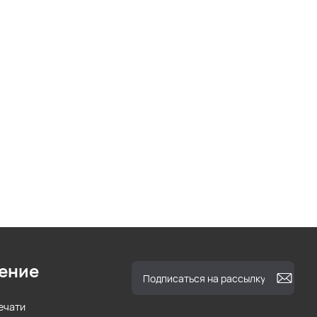
ение
ечати