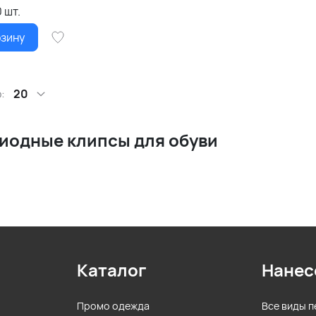
0
шт.
рзину
:
20
иодные клипсы для обуви
Каталог
Нанес
Промо одежда
Все виды п