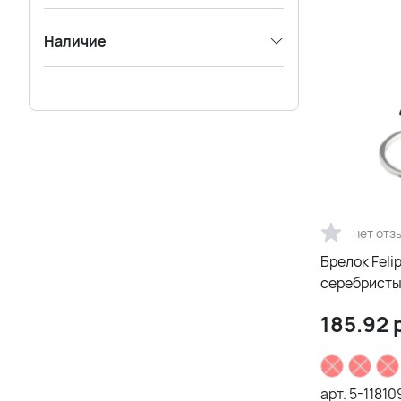
Наличие
нет отз
Брелок Feli
серебрист
185.92
р
арт.
5-11810