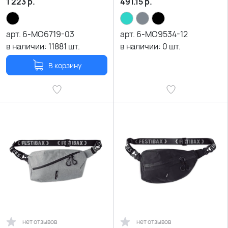
1 223
р.
491.15
р.
арт.
6-MO6719-03
арт.
6-MO9534-12
в наличии:
11881
шт.
в наличии:
0
шт.
В корзину
нет отзывов
нет отзывов