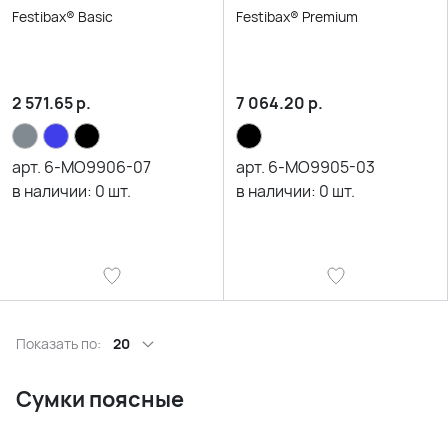
Festibax® Basic
Festibax® Premium
2 571.65
р.
7 064.20
р.
арт.
6-MO9906-07
арт.
6-MO9905-03
в наличии:
0
шт.
в наличии:
0
шт.
Показать по:
20
Сумки поясные