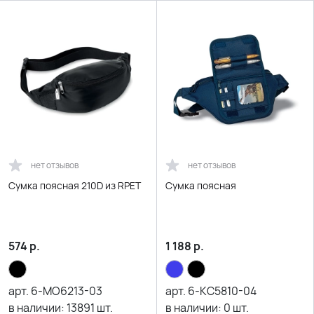
нет отзывов
нет отзывов
Сумка поясная 210D из RPET
Сумка поясная
574
р.
1 188
р.
арт.
6-MO6213-03
арт.
6-KC5810-04
в наличии:
13891
шт.
в наличии:
0
шт.