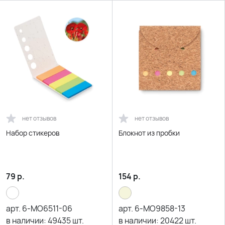
нет отзывов
нет отзывов
Набор стикеров
Блокнот из пробки
79
р.
154
р.
арт.
6-MO6511-06
арт.
6-MO9858-13
в наличии:
49435
шт.
в наличии:
20422
шт.