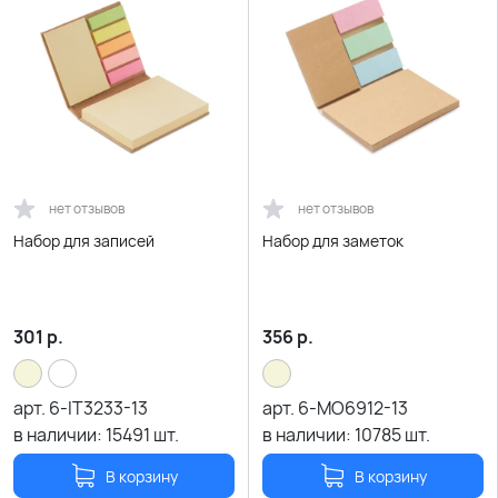
нет отзывов
нет отзывов
Набор для записей
Набор для заметок
301
р.
356
р.
арт.
6-IT3233-13
арт.
6-MO6912-13
в наличии:
15491
шт.
в наличии:
10785
шт.
В корзину
В корзину