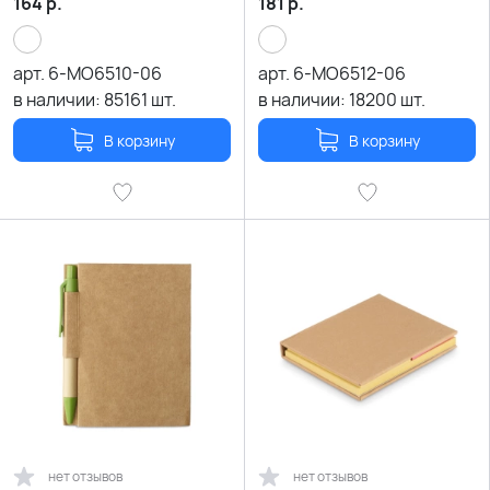
164
р.
181
р.
арт.
6-MO6510-06
арт.
6-MO6512-06
в наличии:
85161
шт.
в наличии:
18200
шт.
В корзину
В корзину
нет отзывов
нет отзывов