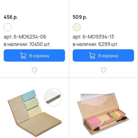
456
р.
509
р.
арт.
6-MO6234-06
арт.
6-MO9394-13
в наличии:
10450
шт.
в наличии:
6299
шт.
В корзину
В корзину