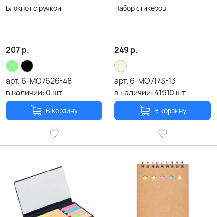
Блокнот с ручкой
Набор стикеров
207
р.
249
р.
арт.
6-MO7626-48
арт.
6-MO7173-13
в наличии:
0
шт.
в наличии:
41910
шт.
В корзину
В корзину