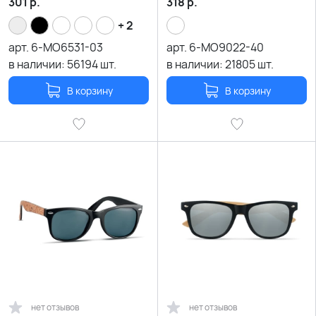
301
р.
318
р.
+ 2
арт.
6-MO6531-03
арт.
6-MO9022-40
в наличии:
56194
шт.
в наличии:
21805
шт.
В корзину
В корзину
нет отзывов
нет отзывов