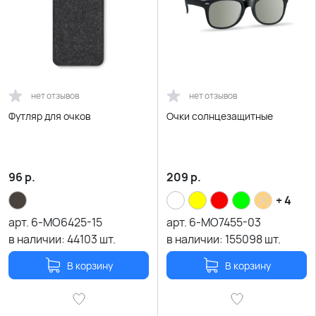
нет отзывов
нет отзывов
Футляр для очков
Очки солнцезащитные
96
р.
209
р.
+ 4
арт.
6-MO6425-15
арт.
6-MO7455-03
в наличии:
44103
шт.
в наличии:
155098
шт.
В корзину
В корзину