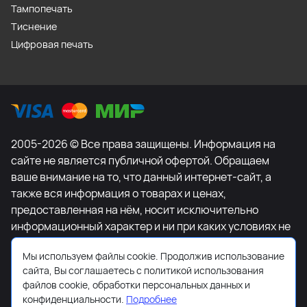
Тампопечать
Тиснение
Цифровая печать
2005-2026 © Все права защищены. Информация на
сайте не является публичной офертой. Обращаем
ваше внимание на то, что данный интернет-сайт, а
также вся информация о товарах и ценах,
предоставленная на нём, носит исключительно
информационный характер и ни при каких условиях не
является публичной офертой, определяемой
Мы используем файлы cookie. Продолжив использование
положениями Статьи 437 Гражданского кодекса
сайта, Вы соглашаетесь с политикой использования
Российской Федерации. Для получения подробной
файлов cookie, обработки персональных данных и
информации о наличии и стоимости указанных
конфиденциальности.
Подробнее