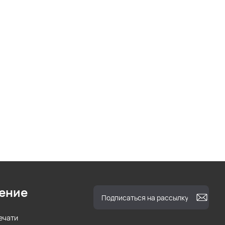
ение
ечати