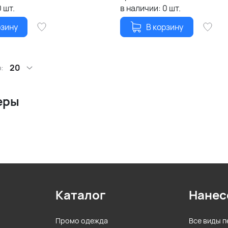
0
шт.
в наличии:
0
шт.
рзину
В корзину
:
20
еры
Каталог
Нанес
Промо одежда
Все виды п