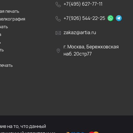
+7(495) 627-77-11
ая печать
+7(926) 544-22-25
шелкография
чать
zakaz@artia.ru
а
ь
г. Москва, Бережковская
ть
наб. 20стр77
печать
е на то, что данный