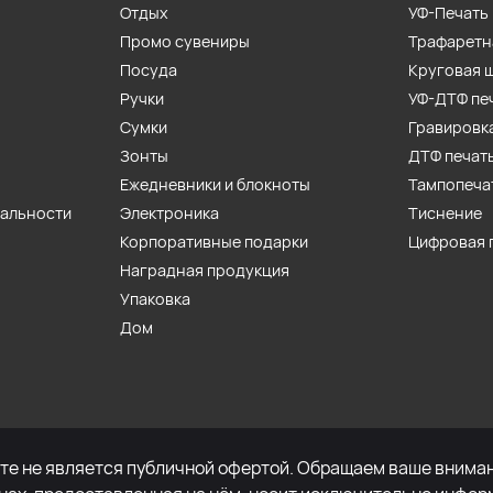
Отдых
УФ-Печать
Промо сувениры
Трафаретн
Посуда
Круговая 
Ручки
УФ-ДТФ пе
Сумки
Гравировк
Зонты
ДТФ печат
Ежедневники и блокноты
Тампопеча
иальности
Электроника
Тиснение
Корпоративные подарки
Цифровая 
Наградная продукция
Упаковка
Дом
е не является публичной офертой. Обращаем ваше внимани