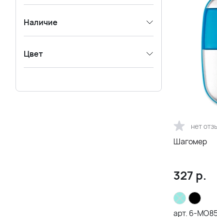
Наличие
Цвет
нет отз
Шагомер
327
р.
арт.
6-MO85