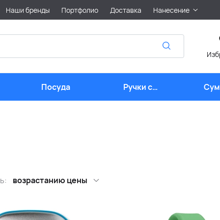
Наши бренды
Портфолио
Доставка
Нанесение
Изб
Посуда
Ручки с
Сум
логотипом
лого
ь:
возрастанию цены