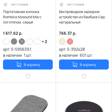
нет отзывов
нет отзывов
Портативная колонка
Беспроводное зарядное
Rombica Mysound Mia с
устройство из бамбука Cap,
логотипом, серый
натуральный
1 617.62
р.
766.37
р.
+ 2
арт.
5-595639.1
арт.
5-392428
в наличии:
1
шт.
в наличии:
601
шт.
В корзину
В корзину