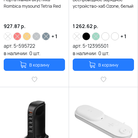
Rombica mysound Tetria Red
устройство-хаб Ozone, белый
927.87
р.
1 262.62
р.
+ 1
+ 1
арт.
5-595722
арт.
5-12395501
в наличии:
0
шт.
в наличии:
0
шт.
В корзину
В корзину