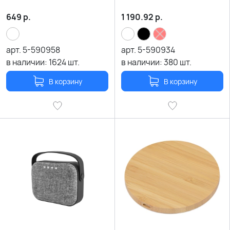
черный
649
р.
1 190.92
р.
арт.
5-590958
арт.
5-590934
в наличии:
1624
шт.
в наличии:
380
шт.
В корзину
В корзину