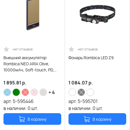
нет отзывов
нет отзывов
Внешний аккумулятор
Фонарь Rombica LED Z9
Rombica NEO ARIA Olive,
10000мАч, Soft-touch, PD,
QCharge, Type-C, оливк/
синий
1 895.81
р.
1 084.07
р.
+ 4
арт.
5-595446
арт.
5-595701
в наличии:
0
шт.
в наличии:
0
шт.
В корзину
В корзину