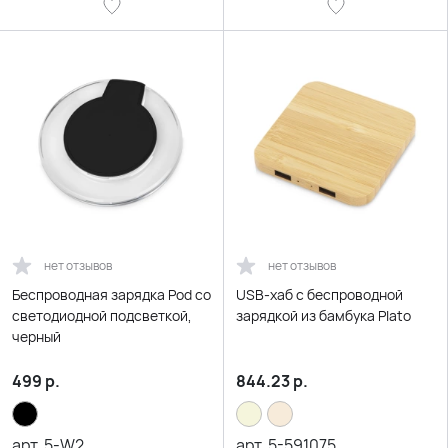
нет отзывов
нет отзывов
Беспроводная зарядка Pod со
USB-хаб с беспроводной
светодиодной подсветкой,
зарядкой из бамбука Plato
черный
499
р.
844.23
р.
арт.
5-W2
арт.
5-591075