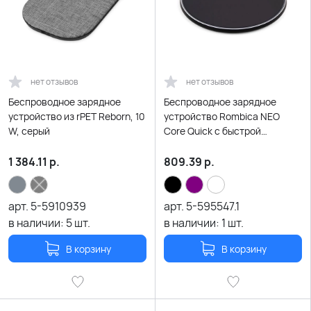
нет отзывов
нет отзывов
Беспроводное зарядное
Беспроводное зарядное
устройство из rPET Reborn, 10
устройство Rombica NEO
W, серый
Core Quick c быстрой
зарядкой, черный (с лого)
1 384.11
р.
809.39
р.
арт.
5-5910939
арт.
5-595547.1
в наличии:
5
шт.
в наличии:
1
шт.
В корзину
В корзину