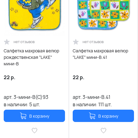
нет отзывов
нет отзывов
Салфетка махровая велюр
Салфетка махровая велюр
рождественская "LAKE"
"LAKE" мини-В.41
мини-В
22
р.
22
р.
арт.
3-мини-В(С)93
арт.
3-мини-В.41
в наличии:
5
шт.
в наличии:
111
шт.
В корзину
В корзину