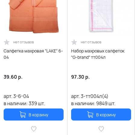
нет отзывов
нет отзывов
Салфетка махровая "LAKE" 6-
Набор махровых салфеток
04
"G-brand" тт004л
39.60
р.
97.30
р.
арт.
3-6-04
арт.
3-тт004л(4)
в наличии:
339
шт.
в наличии:
9849
шт.
В корзину
В корзину