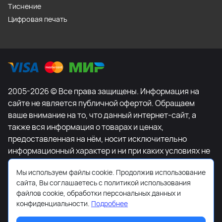
Тиснение
Цифровая печать
2005-2026 © Все права защищены. Информация на
сайте не является публичной офертой. Обращаем
ваше внимание на то, что данный интернет-сайт, а
также вся информация о товарах и ценах,
предоставленная на нём, носит исключительно
информационный характер и ни при каких условиях не
является публичной офертой, определяемой
Мы используем файлы cookie. Продолжив использование
положениями Статьи 437 Гражданского кодекса
сайта, Вы соглашаетесь с политикой использования
Российской Федерации. Для получения подробной
файлов cookie, обработки персональных данных и
информации о наличии и стоимости указанных
конфиденциальности.
Подробнее
товаров и (или) услуг, пожалуйста, обращайтесь к
менеджеру сайта с помощью специальной формы