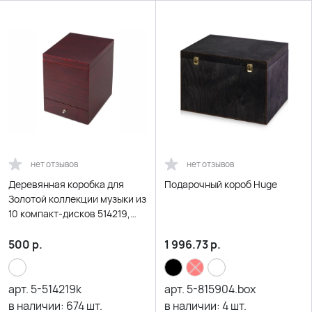
нет отзывов
нет отзывов
Деревянная коробка для
Подарочный короб Huge
Золотой коллекции музыки из
10 компакт-дисков 514219,
514200,514210
500
р.
1 996.73
р.
арт.
5-514219k
арт.
5-815904.box
в наличии:
674
шт.
в наличии:
4
шт.