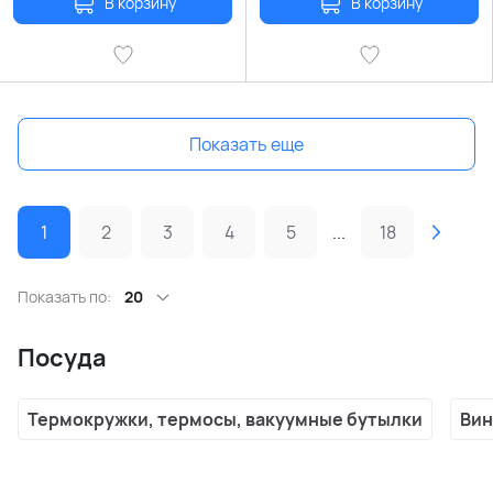
В корзину
В корзину
Показать еще
1
2
3
4
5
...
18
Показать по:
20
Посуда
Термокружки, термосы, вакуумные бутылки
Вин