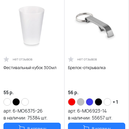
нет отзывов
нет отзывов
Фестивальный кубок 300мл
Брелок-открывалка
55
р.
56
р.
+ 1
арт.
6-MO6375-26
арт.
6-MO6923-14
в наличии:
75384
шт.
в наличии:
55657
шт.
В корзину
В корзину