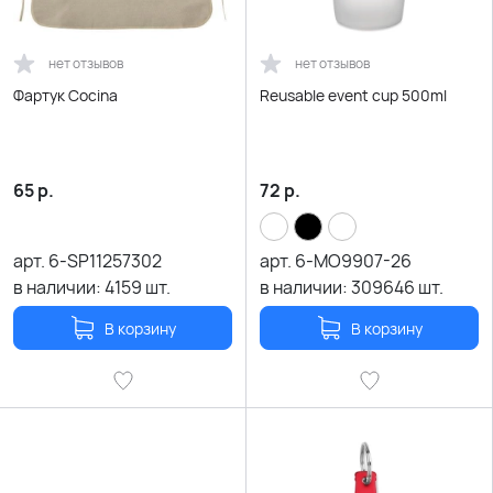
нет отзывов
нет отзывов
Фартук Cocina
Reusable event cup 500ml
65
р.
72
р.
арт.
6-SP11257302
арт.
6-MO9907-26
в наличии:
4159
шт.
в наличии:
309646
шт.
В корзину
В корзину