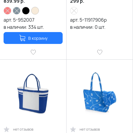
839.99
р.
299
р.
арт.
5-952007
арт.
5-11917906р
в наличии:
334
шт.
в наличии:
0
шт.
В корзину
нет отзывов
нет отзывов