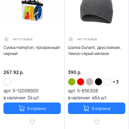
нет отзывов
нет отзывов
Сумка Hampton, прозрачный/
Шапка Dunant, двуслойная,
черный
темно-серый меланж
267.92
р.
390
р.
+ 3
арт.
5-12008900
арт.
5-836308
в наличии:
34
шт.
в наличии:
464
шт.
В корзину
В корзину