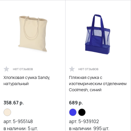
нет отзывов
нет отзывов
Хлопковая сумка Sandy,
Пляжная сумка с
натуральный
изотемрическим отделением
Coolmesh, синий
358.67
р.
689
р.
арт.
5-955148
арт.
5-939102
в наличии:
5
шт.
в наличии:
995
шт.