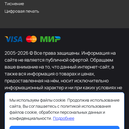
Тиснение
Цифровая печать
2005-2026 © Все права защищены. Информация на
сайте не является публичной офертой. Обращаем
ваше внимание на то, что данный интернет-сайт, а
также вся информация о товарах и ценах,
предоставленная на нём, носит исключительно
информационный характер и ни при каких условиях не
является публичной офертой, определяемой
Мы используем файлы cookie. Продолжив использование
положениями Статьи 437 Гражданского кодекса
сайта, Вы соглашаетесь с политикой использования
Российской Федерации. Для получения подробной
файлов cookie, обработки персональных данных и
информации о наличии и стоимости указанных
конфиденциальности.
Подробнее
товаров и (или) услуг, пожалуйста, обращайтесь к
менеджеру сайта с помощью специальной формы