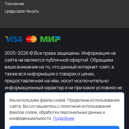
Тиснение
Цифровая печать
2005-2026 © Все права защищены. Информация на
сайте не является публичной офертой. Обращаем
ваше внимание на то, что данный интернет-сайт, а
также вся информация о товарах и ценах,
предоставленная на нём, носит исключительно
информационный характер и ни при каких условиях не
является публичной офертой, определяемой
Мы используем файлы cookie. Продолжив использование
положениями Статьи 437 Гражданского кодекса
сайта, Вы соглашаетесь с политикой использования
Российской Федерации. Для получения подробной
файлов cookie, обработки персональных данных и
информации о наличии и стоимости указанных
конфиденциальности.
Подробнее
товаров и (или) услуг, пожалуйста, обращайтесь к
менеджеру сайта с помощью специальной формы