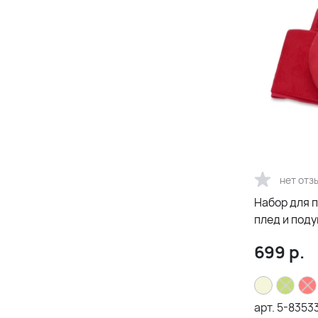
нет отз
Набор для 
плед и поду
699
р.
арт.
5-8353