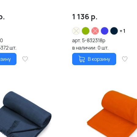
р.
1 136
р.
+ 1
10
арт.
5-832318p
5372
шт.
в наличии:
0
шт.
рзину
В корзину