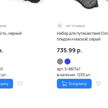
ывов
нет отзывов
сть, черный
Набор для путешествия Com
пледом и маской, серый
р.
735.99
р.
30
арт.
5-887147
2
шт.
в наличии:
1233
шт.
рзину
В корзину