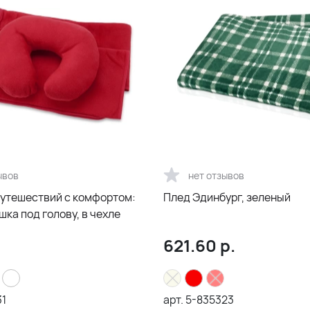
ывов
нет отзывов
путешествий с комфортом:
Плед Эдинбург, зеленый
шка под голову, в чехле
621.60
р.
31
арт.
5-835323