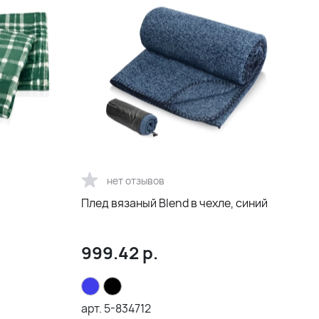
нет отзывов
Плед вязаный Blend в чехле, синий
999.42
р.
арт.
5-834712