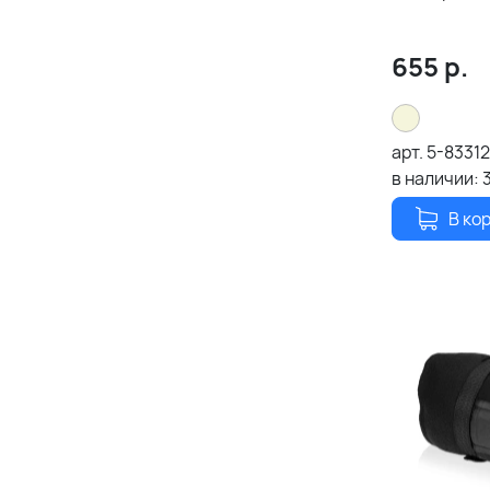
655
р.
арт.
5-8331
в наличии:
В ко