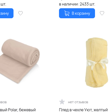
шт.
в наличии:
2433
шт.
рзину
В корзину
ывов
нет отзывов
вый Polar, бежевый
Плед в чехле Уют, желтый