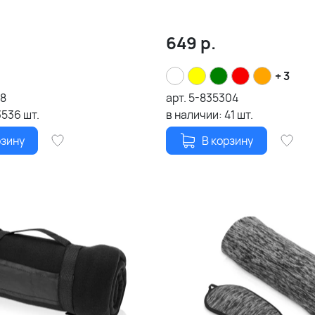
649
р.
+ 3
28
арт.
5-835304
3536
шт.
в наличии:
41
шт.
рзину
В корзину