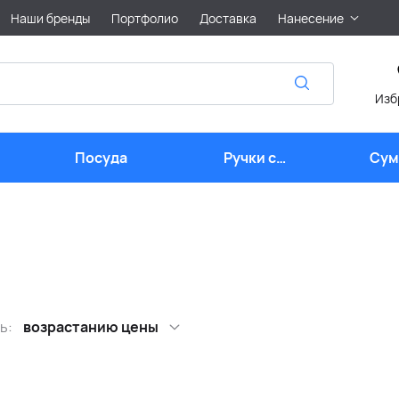
Наши бренды
Портфолио
Доставка
Нанесение
Изб
Посуда
Ручки с
Сум
логотипом
лого
ь:
возрастанию цены