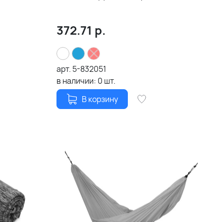
372.71
р.
арт.
5-832051
в наличии:
0
шт.
В корзину