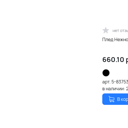
нет отз
Плед Нежно
660.10
арт.
5-8375
в наличии:
В ко