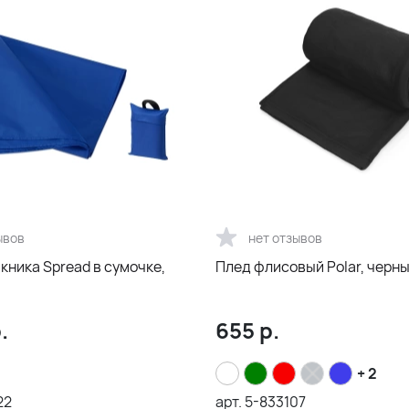
ывов
нет отзывов
кника Spread в сумочке,
Плед флисовый Polar, черн
.
655
р.
+ 2
22
арт.
5-833107