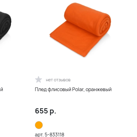
нет отзывов
ый
Плед флисовый Polar, оранжевый
655
р.
арт.
5-833118