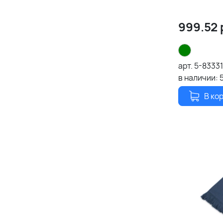
999.52
арт.
5-8333
в наличии:
В ко