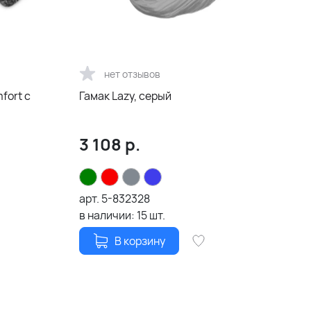
нет отзывов
fort с
Гамак Lazy, серый
3 108
р.
арт.
5-832328
в наличии:
15
шт.
В корзину