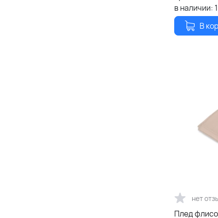
в наличии:
1
В ко
нет отз
Плед флисо