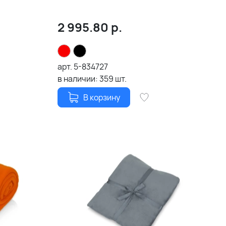
2 995.80
р.
арт.
5-834727
в наличии:
359
шт.
В корзину