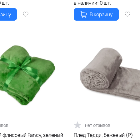
0
шт.
в наличии:
0
шт.
рзину
В корзину
ывов
нет отзывов
й флисовый Fancy, зеленый
Плед Тедди, бежевый (Р)