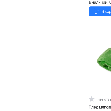
в наличии:
В ко
нет отз
Плед мягки