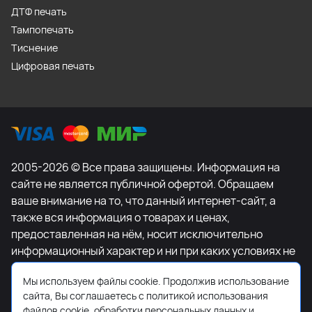
ДТФ печать
Тампопечать
Тиснение
Цифровая печать
2005-2026 © Все права защищены. Информация на
сайте не является публичной офертой. Обращаем
ваше внимание на то, что данный интернет-сайт, а
также вся информация о товарах и ценах,
предоставленная на нём, носит исключительно
информационный характер и ни при каких условиях не
является публичной офертой, определяемой
Мы используем файлы cookie. Продолжив использование
положениями Статьи 437 Гражданского кодекса
сайта, Вы соглашаетесь с политикой использования
Российской Федерации. Для получения подробной
файлов cookie, обработки персональных данных и