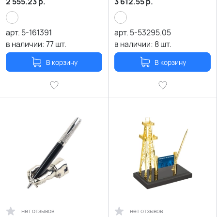
2 555.23
р.
3 612.55
р.
арт.
5-161391
арт.
5-53295.05
в наличии:
77
шт.
в наличии:
8
шт.
В корзину
В корзину
нет отзывов
нет отзывов