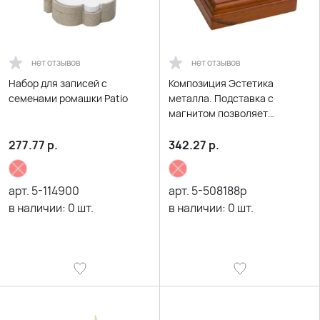
нет отзывов
нет отзывов
Набор для записей с
Композиция Эстетика
семенами ромашки Patio
металла. Подставка с
магнитом позволяет
создавать любые
комбинации из
277.77
р.
342.27
р.
прилагающихся болтов и
гаек
арт.
5-114900
арт.
5-508188р
в наличии:
0
шт.
в наличии:
0
шт.