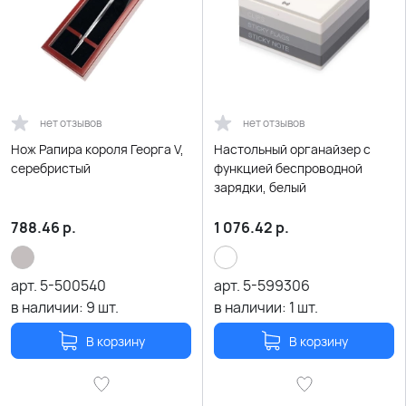
нет отзывов
нет отзывов
Нож Рапира короля Георга V,
Настольный органайзер с
серебристый
функцией беспроводной
зарядки, белый
788.46
р.
1 076.42
р.
арт.
5-500540
арт.
5-599306
в наличии:
9
шт.
в наличии:
1
шт.
В корзину
В корзину