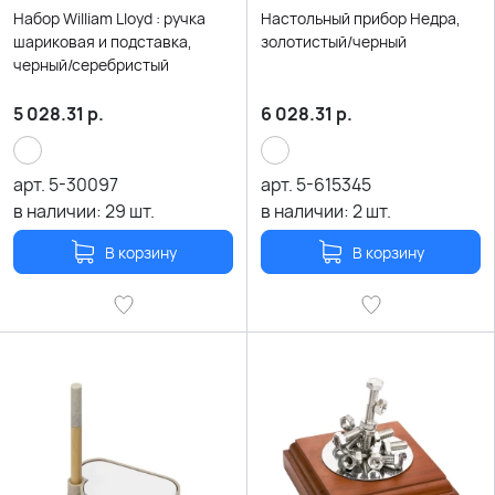
Набор William Lloyd : ручка
Настольный прибор Недра,
шариковая и подставка,
золотистый/черный
черный/серебристый
5 028.31
р.
6 028.31
р.
арт.
5-30097
арт.
5-615345
в наличии:
29
шт.
в наличии:
2
шт.
В корзину
В корзину