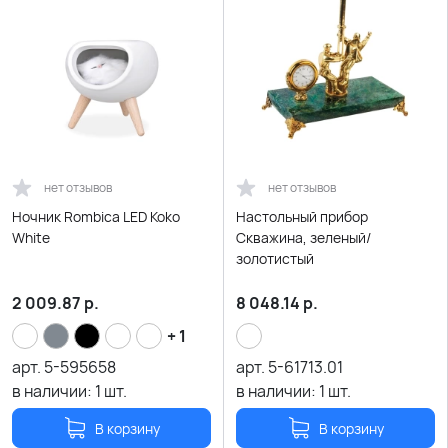
нет отзывов
нет отзывов
Ночник Rombica LED Koko
Настольный прибор
White
Скважина, зеленый/
золотистый
2 009.87
р.
8 048.14
р.
+ 1
арт.
5-595658
арт.
5-61713.01
в наличии:
1
шт.
в наличии:
1
шт.
В корзину
В корзину