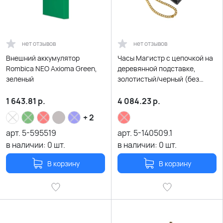
нет отзывов
нет отзывов
Внешний аккумулятор
Часы Магистр с цепочкой на
Rombica NEO Axioma Green,
деревянной подставке,
зеленый
золотистый/черный (без
шильда)
1 643.81
р.
4 084.23
р.
+ 2
арт.
5-595519
арт.
5-140509.1
в наличии:
0
шт.
в наличии:
0
шт.
В корзину
В корзину