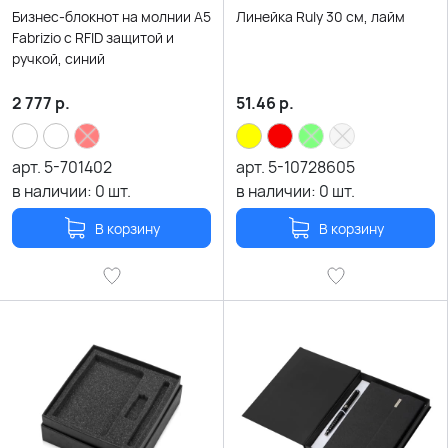
Бизнес-блокнот на молнии А5
Линейка Ruly 30 см, лайм
Fabrizio с RFID защитой и
ручкой, синий
2 777
р.
51.46
р.
арт.
5-701402
арт.
5-10728605
в наличии:
0
шт.
в наличии:
0
шт.
В корзину
В корзину