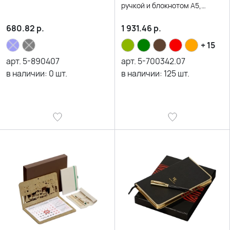
ручкой и блокнотом А5,
черный
680.82
р.
1 931.46
р.
+ 15
арт.
5-890407
арт.
5-700342.07
в наличии:
0
шт.
в наличии:
125
шт.