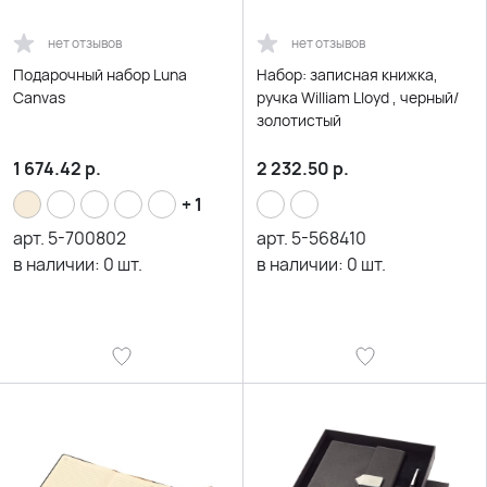
нет отзывов
нет отзывов
Подарочный набор Luna
Набор: записная книжка,
Canvas
ручка William Lloyd , черный/
золотистый
1 674.42
р.
2 232.50
р.
+ 1
арт.
5-700802
арт.
5-568410
в наличии:
0
шт.
в наличии:
0
шт.