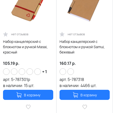
нет отзывов
нет отзывов
Набор канцелярский с
Набор канцелярский с
блокнотом и ручкой Masai,
блокнотом и ручкой Samui,
красный
бежевый
105.19
р.
160.17
р.
+ 1
арт.
5-787301p
арт.
5-787318
в наличии:
15
шт.
в наличии:
4466
шт.
В корзину
В корзину