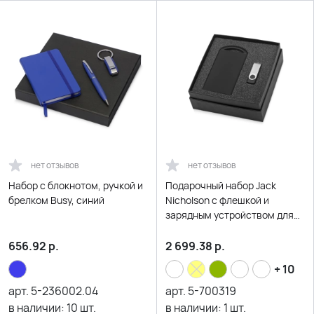
нет отзывов
нет отзывов
Набор с блокнотом, ручкой и
Подарочный набор Jack
брелком Busy, синий
Nicholson с флешкой и
зарядным устройством для
зеркальной гравировки,
серебристый
656.92
р.
2 699.38
р.
+ 10
арт.
5-236002.04
арт.
5-700319
в наличии:
10
шт.
в наличии:
1
шт.