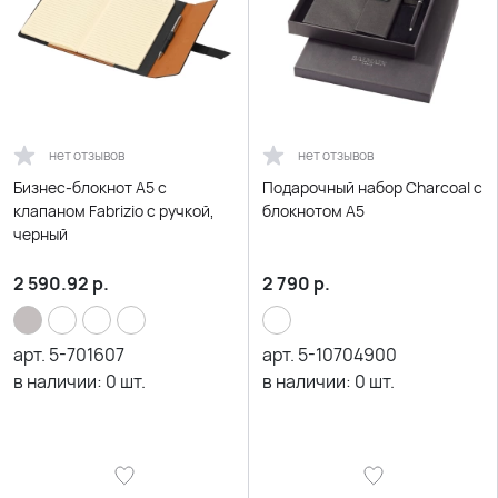
нет отзывов
нет отзывов
Бизнес-блокнот А5 с
Подарочный набор Charcoal с
клапаном Fabrizio с ручкой,
блокнотом А5
черный
2 590.92
р.
2 790
р.
арт.
5-701607
арт.
5-10704900
в наличии:
0
шт.
в наличии:
0
шт.