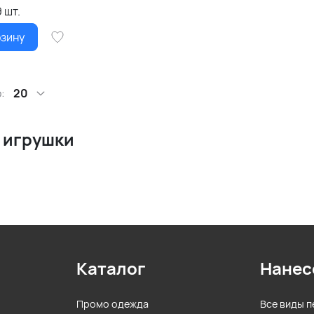
9
шт.
рзину
:
20
 игрушки
Каталог
Нанес
Промо одежда
Все виды п