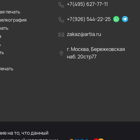
+7(495) 627-77-11
ая печать
+7(926) 544-22-25
шелкография
чать
zakaz@artia.ru
а
ь
г. Москва, Бережковская
ть
наб. 20стр77
печать
е на то, что данный