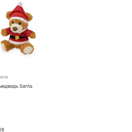
ывов
медведь Santa
08