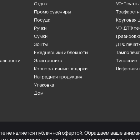
Отдых
УФ-Печать
Промо сувениры
Трафаретн
Посуда
Круговая 
Ручки
УФ-ДТФ пе
Сумки
Гравировк
Зонты
ДТФ печат
Ежедневники и блокноты
Тампопеча
иальности
Электроника
Тиснение
Корпоративные подарки
Цифровая 
Наградная продукция
Упаковка
Дом
е не является публичной офертой. Обращаем ваше внимани