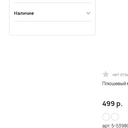
Наличие
нет отз
Плюшевый 
499
р.
арт.
5-5398