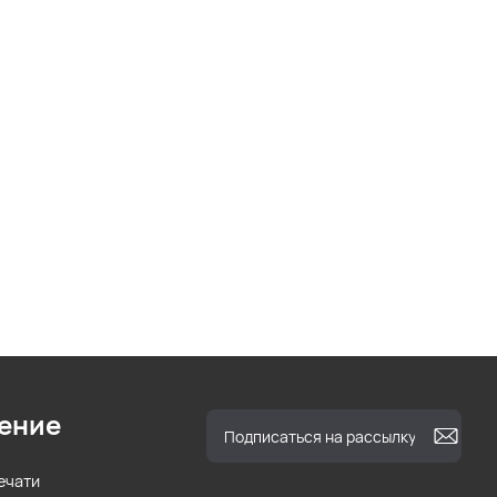
ение
ечати