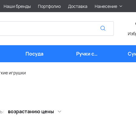
Наши бренды
Портфолио
Доставка
Нанесение
Изб
Посуда
Ручки с
Су
логотипом
кие игрушки
ь:
возрастанию цены