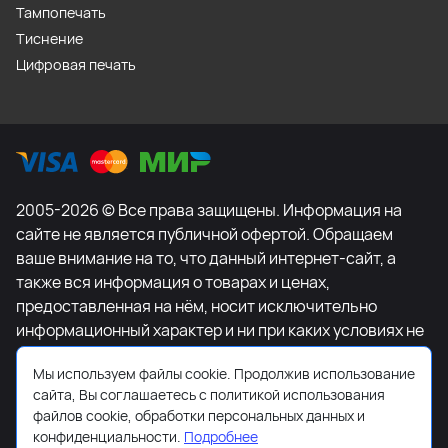
Тампопечать
Тиснение
Цифровая печать
2005-2026 © Все права защищены. Информация на
сайте не является публичной офертой. Обращаем
ваше внимание на то, что данный интернет-сайт, а
также вся информация о товарах и ценах,
предоставленная на нём, носит исключительно
информационный характер и ни при каких условиях не
является публичной офертой, определяемой
Мы используем файлы cookie. Продолжив использование
положениями Статьи 437 Гражданского кодекса
сайта, Вы соглашаетесь с политикой использования
Российской Федерации. Для получения подробной
файлов cookie, обработки персональных данных и
информации о наличии и стоимости указанных
конфиденциальности.
Подробнее