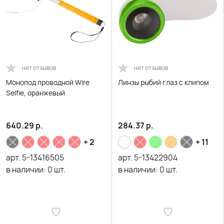
нет отзывов
нет отзывов
Монопод проводной Wire
Линзы рыбий глаз с клипом
Selfie, оранжевый
640.29
р.
284.37
р.
+ 2
+ 11
арт.
5-13416505
арт.
5-13422904
в наличии:
0
шт.
в наличии:
0
шт.