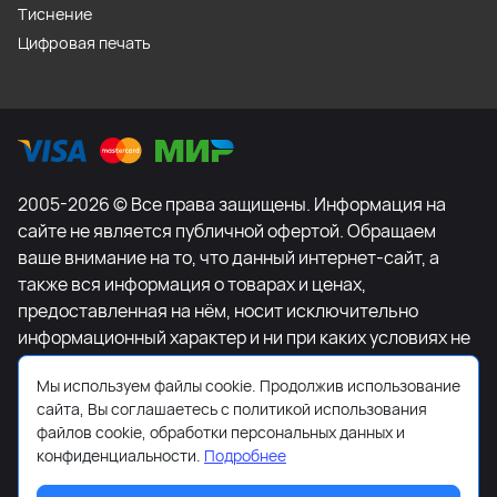
Тиснение
Цифровая печать
2005-2026 © Все права защищены. Информация на
сайте не является публичной офертой. Обращаем
ваше внимание на то, что данный интернет-сайт, а
также вся информация о товарах и ценах,
предоставленная на нём, носит исключительно
информационный характер и ни при каких условиях не
является публичной офертой, определяемой
Мы используем файлы cookie. Продолжив использование
положениями Статьи 437 Гражданского кодекса
сайта, Вы соглашаетесь с политикой использования
Российской Федерации. Для получения подробной
файлов cookie, обработки персональных данных и
информации о наличии и стоимости указанных
конфиденциальности.
Подробнее
товаров и (или) услуг, пожалуйста, обращайтесь к
менеджеру сайта с помощью специальной формы