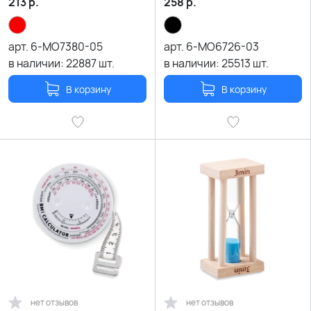
213
р.
258
р.
арт.
6-MO7380-05
арт.
6-MO6726-03
в наличии:
22887
шт.
в наличии:
25513
шт.
В корзину
В корзину
нет отзывов
нет отзывов