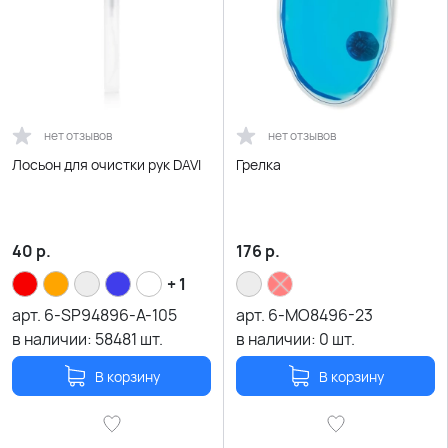
нет отзывов
нет отзывов
Лосьон для очистки рук DAVI
Грелка
40
р.
176
р.
+ 1
арт.
6-SP94896-A-105
арт.
6-MO8496-23
в наличии:
58481
шт.
в наличии:
0
шт.
В корзину
В корзину