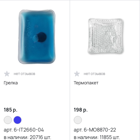
нет отзывов
нет отзывов
Грелка
Термопакет
185
р.
198
р.
арт.
6-IT2660-04
арт.
6-MO8870-22
в наличии:
20716
шт.
в наличии:
11855
шт.