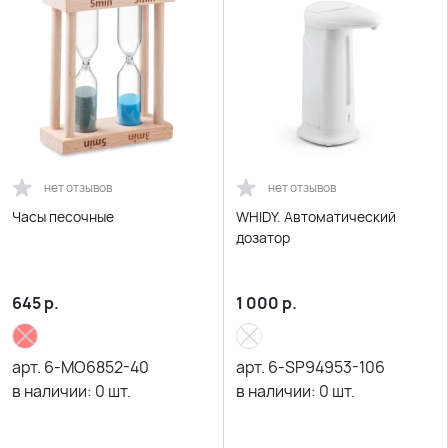
нет отзывов
нет отзывов
Часы песочные
WHIDY. Автоматический
дозатор
645
р.
1 000
р.
арт.
6-MO6852-40
арт.
6-SP94953-106
в наличии:
0
шт.
в наличии:
0
шт.