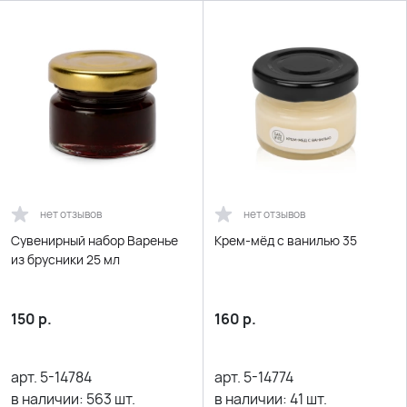
нет отзывов
нет отзывов
Сувенирный набор Варенье
Крем-мёд с ванилью 35
из брусники 25 мл
150
р.
160
р.
арт.
5-14784
арт.
5-14774
в наличии:
563
шт.
в наличии:
41
шт.