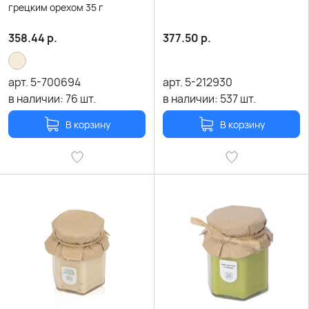
грецким орехом 35 г
358.44
р.
377.50
р.
арт.
5-700694
арт.
5-212930
в наличии:
76
шт.
в наличии:
537
шт.
В корзину
В корзину