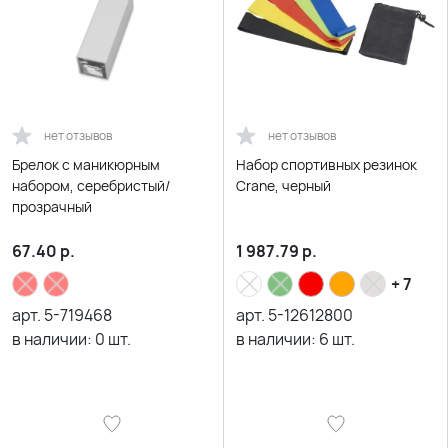
нет отзывов
нет отзывов
Брелок с маникюрным
Набор спортивных резинок
набором, серебристый/
Crane, черный
прозрачный
67.40
р.
1 987.79
р.
+ 7
арт.
5-719468
арт.
5-12612800
в наличии:
0
шт.
в наличии:
6
шт.