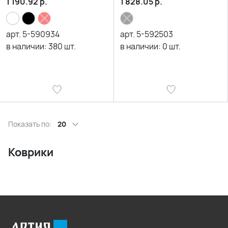
1 190.92
р.
1 828.05
р.
арт.
5-590934
арт.
5-592503
в наличии:
380
шт.
в наличии:
0
шт.
Показать по:
20
Коврики