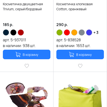
Косметичка двухцветная
Косметичка хлопковая
Trivium, серый/бордовый
Cotton, оранжевый
185
р.
290
р.
+ 3
арт.
5-937011
арт.
5-838528
в наличии:
938
шт.
в наличии:
1653
шт.
В корзину
В корзину