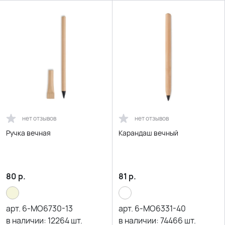
нет отзывов
нет отзывов
Ручка вечная
Карандаш вечный
80
р.
81
р.
арт.
6-MO6730-13
арт.
6-MO6331-40
в наличии:
12264
шт.
в наличии:
74466
шт.