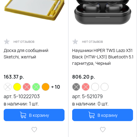
нет отзывов
нет отзывов
Доска для сообщений
Наушники HIPER TWS Lazo X31
Sketchi, желтый
Black (HTW-LX31) Bluetooth 5.1
гарнитура, Черный
163.37
р.
806.20
р.
+ 10
арт.
5-10222703
арт.
5-521079
в наличии:
1
шт.
в наличии:
0
шт.
В корзину
В корзину