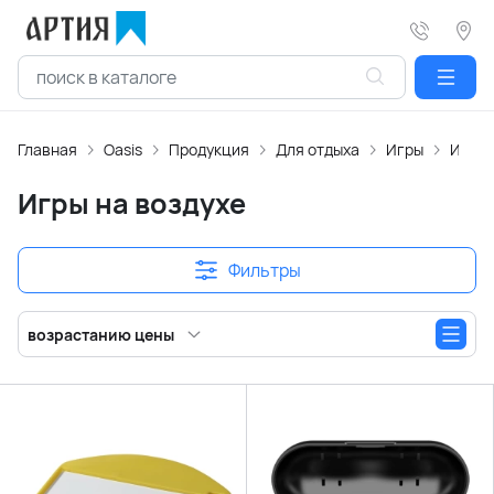
Главная
Oasis
Продукция
Для отдыха
Игры
Игры 
Игры на воздухе
Фильтры
возрастанию цены