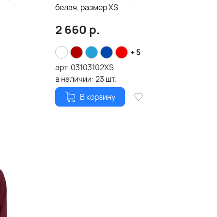
белая, размер XS
2 660
р.
+ 5
арт.
03103102XS
в наличии:
23
шт.
В корзину