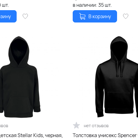
0
шт.
в наличии:
35
шт.
рзину
В корзину
ывов
нет отзывов
етская Stellar Kids, черная,
Толстовка унисекс Spencer 