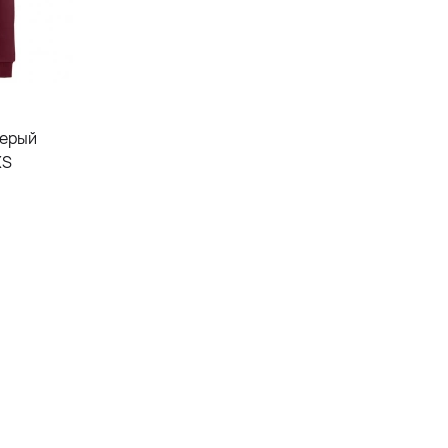
серый
XS