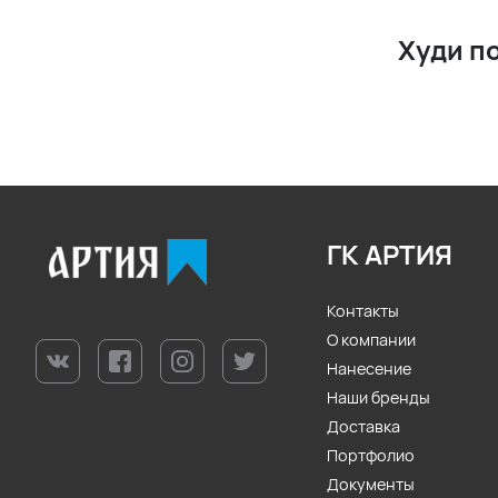
S v2
Худи п
M v2
L v2
XL v2
XXL v2
3XL v2
ГК АРТИЯ
4XL v2
Контакты
О компании
Нанесение
Наши бренды
Доставка
Портфолио
Документы