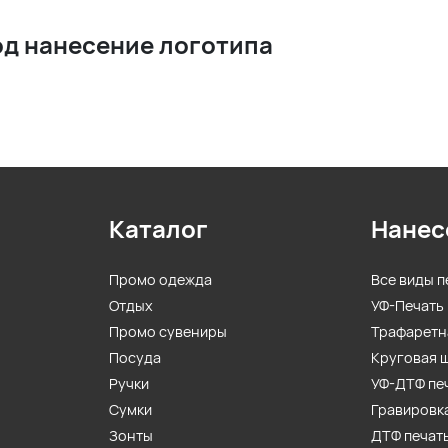
од нанесение логотипа
Каталог
Нанес
Промо одежда
Все виды п
Отдых
УФ-Печать
Промо сувениры
Трафаретн
Посуда
Круговая 
Ручки
УФ-ДТФ пе
Сумки
Гравировк
Зонты
ДТФ печат