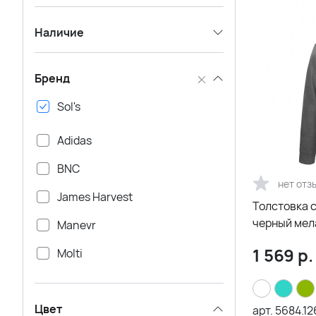
Наличие
Бренд
Sol's
Adidas
BNC
нет отз
James Harvest
Толстовка 
черный мел
Manevr
1 569
р.
Molti
Reebok
Цвет
Stride
арт.
5684.12