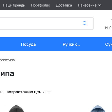
Наши бренды
Портфолио
Доставка
Нанесение
Изб
Посуда
Ручки с
Су
логотипом
 логотипа
типа
ь:
возрастанию цены