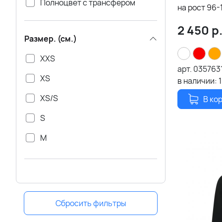
Полноцвет с трансфером
на рост 96-
2 450
р
Размер. (см.)
XXS
арт.
035763
XS
в наличии:
XS/S
В ко
S
M
XL
L
XXL
Сбросить фильтры
3XL