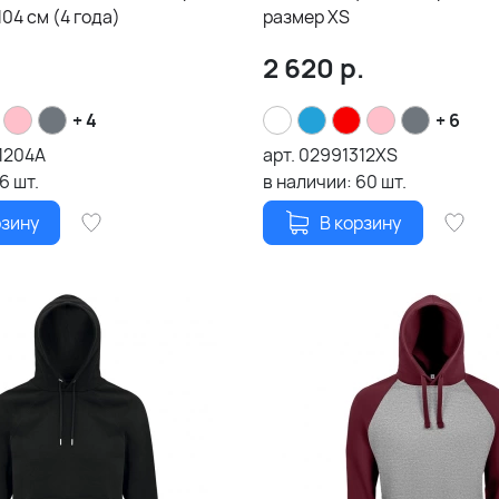
104 см (4 года)
размер XS
.
2 620
р.
+ 4
+ 6
1204A
арт.
02991312XS
16
шт.
в наличии:
60
шт.
рзину
В корзину