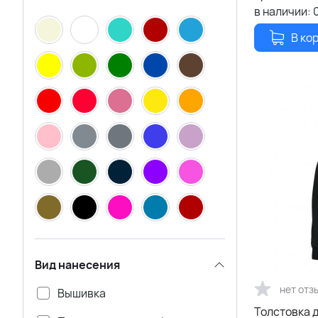
в наличии:
Unit
В ко
Принтэссенция
Соль
Вид нанесения
нет отз
Вышивка
Толстовка д