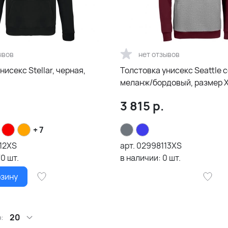
ывов
нет отзывов
нисекс Stellar, черная,
Толстовка унисекс Seattle 
меланж/бордовый, размер 
.
3 815
р.
+ 7
12XS
арт.
02998113XS
70
шт.
в наличии:
0
шт.
рзину
:
20