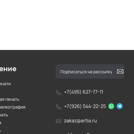
ение
ечати
+7(495) 627-77-11
ая печать
+7(926) 544-22-25
шелкография
чать
zakaz@artia.ru
а
ь