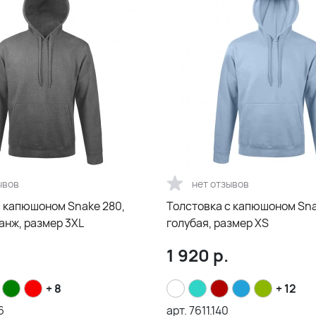
ывов
нет отзывов
с капюшоном Snake 280,
Толстовка с капюшоном Snak
анж, размер 3XL
голубая, размер XS
1 920
р.
+ 8
+ 12
6
арт.
7611.140