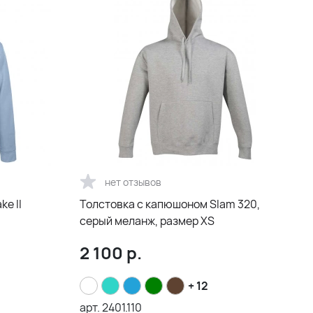
нет отзывов
e II
Толстовка с капюшоном Slam 320,
серый меланж, размер XS
2 100
р.
+ 12
арт.
2401.110