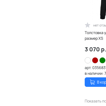
5XL
4XL
нет отз
14 лет (154-164 см)
Толстовка у
12 лет (142-152 см)
размер XS
10 лет (130-140 см)
3 070
р
8 лет (118-128 см)
6 лет (106-116 см)
арт.
035683
4 года (96-104 см)
в наличии:
В ко
M/L
XL/2XL
Показать по
XS v2