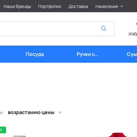
Наши бренды
Портфолио
Доставка
Нанесение
Изб
Посуда
Ручки с
Сум
логотипом
лого
ь:
возрастанию цены
А