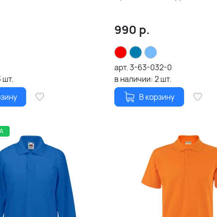
990
р.
арт.
3-63-032-0
3
шт.
в наличии:
2
шт.
рзину
В корзину
А