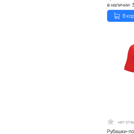
в наличии:
В ко
нет отз
Рубашки-по