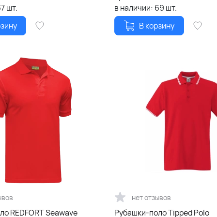
37
шт.
в наличии:
69
шт.
рзину
В корзину
ывов
нет отзывов
ло REDFORT Seawave
Рубашки-поло Tipped Polo