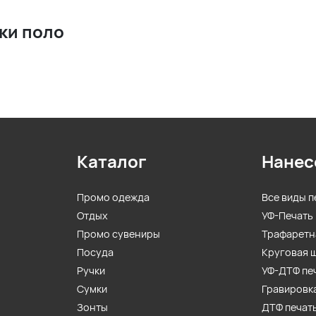
ки поло
Каталог
Нанес
Промо одежда
Все виды п
Отдых
УФ-Печать
Промо сувениры
Трафаретн
Посуда
Круговая 
Ручки
УФ-ДТФ пе
Сумки
Гравировк
Зонты
ДТФ печат