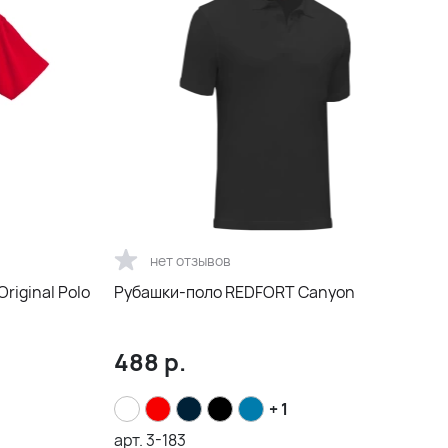
нет отзывов
riginal Polo
Рубашки-поло REDFORT Canyon
488
р.
+ 1
арт.
3-183