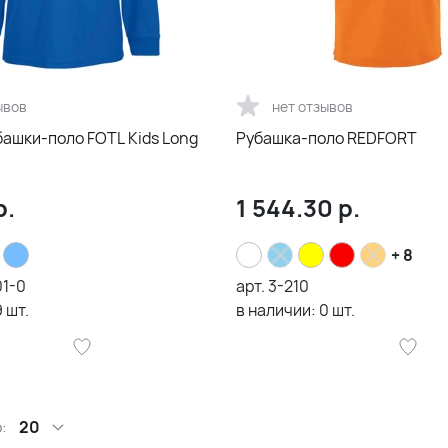
ывов
нет отзывов
башки-поло FOTL Kids Long
Рубашка-поло REDFORT
р.
1 544.30
р.
+ 8
01-0
арт.
3-210
9
шт.
в наличии:
0
шт.
:
20