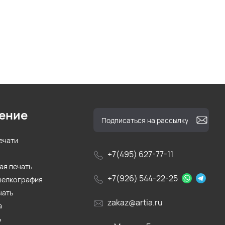
ение
ечати
+7(495) 627-77-11
ая печать
+7(926) 544-22-25
шелкография
чать
zakaz@artia.ru
а
ь