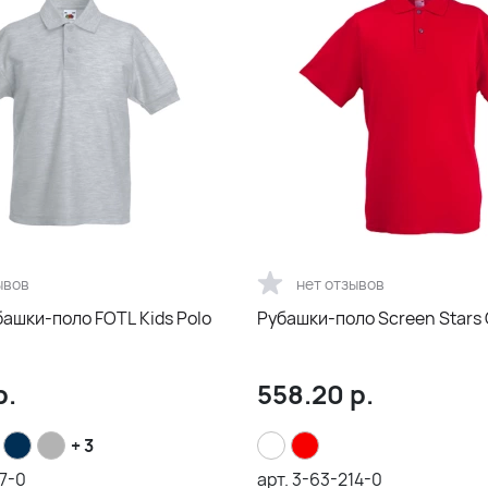
ывов
нет отзывов
ашки-поло FOTL Kids Polo
Рубашки-поло Screen Stars O
р.
558.20
р.
+ 3
7-0
арт.
3-63-214-0