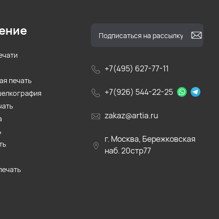
ение
ечати
+7(495) 627-77-11
ая печать
+7(926) 544-22-25
шелкография
чать
zakaz@artia.ru
а
ь
г. Москва, Бережковская
ть
наб. 20стр77
печать