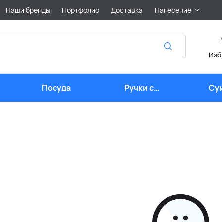
Наши бренды
Портфолио
Доставка
Нанесение
Изб
Посуда
Ручки с
Су
логотипом