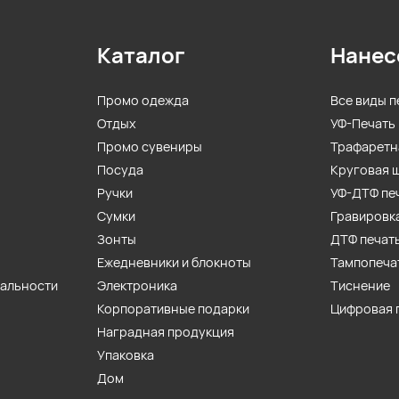
Каталог
Нанес
Промо одежда
Все виды п
Отдых
УФ-Печать
Промо сувениры
Трафаретн
Посуда
Круговая 
Ручки
УФ-ДТФ пе
Сумки
Гравировк
Зонты
ДТФ печат
Ежедневники и блокноты
Тампопеча
иальности
Электроника
Тиснение
Корпоративные подарки
Цифровая 
Наградная продукция
Упаковка
Дом