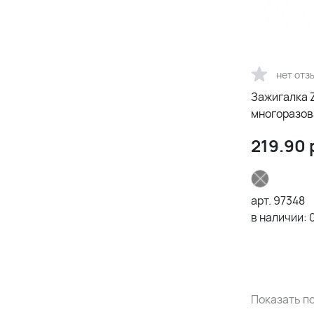
нет отз
Зажигалка Z
многоразов
219.90
арт.
97348
в наличии:
Показать по