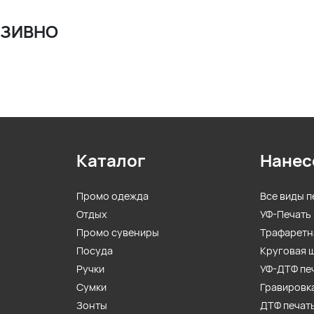
ЗИВНО
Каталог
Нанес
Промо одежда
Все виды п
Отдых
УФ-Печать
Промо сувениры
Трафаретн
Посуда
Круговая 
Ручки
УФ-ДТФ пе
Сумки
Гравировк
Зонты
ДТФ печат