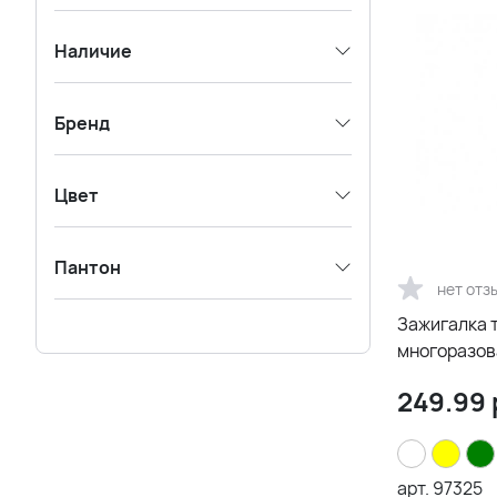
Наличие
Бренд
Цвет
Пантон
нет отз
Зажигалка т
многоразов
249.99
арт.
97325