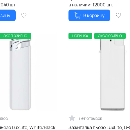
2040
шт.
в наличии:
12000
шт.
рзину
В корзину
ЭКСЛЮЗИВНО
НОВИНКА
ЭКСЛЮЗИВНО
ывов
нет отзывов
ьезо LuxLite, White/Black
Зажигалка пьезо LuxLite, U-