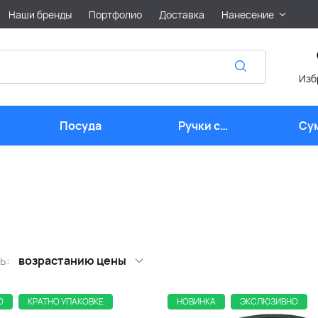
Наши бренды
Портфолио
Доставка
Нанесение
Изб
Посуда
Ручки с
Су
логотипом
ь:
возрастанию цены
О
КРАТНО УПАКОВКЕ
НОВИНКА
ЭКСЛЮЗИВНО