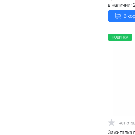
в наличии:
В ко
НОВИНКА
нет отз
Зажигалка п