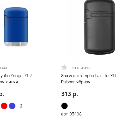
ывов
нет отзывов
урбо Zenga, ZL-3,
Зажигалка турбо LuxLite, XH
ая, синяя
Rubber, чёрная
р.
313
р.
+ 2
арт.
03498