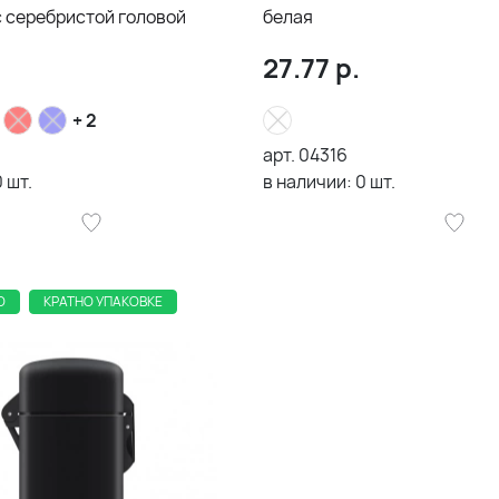
CAP, белая с серебристой головой
белая
27.77
р.
+ 2
арт.
04316
0
шт.
в наличии:
0
шт.
О
КРАТНО УПАКОВКЕ