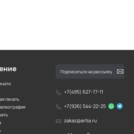
ение
ечати
+7(495) 627-77-11
ая печать
+7(926) 544-22-25
шелкография
чать
zakaz@artia.ru
а
ь