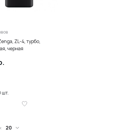
ывов
enga, ZL-4, турбо,
ая, черная
р.
0
шт.
:
20