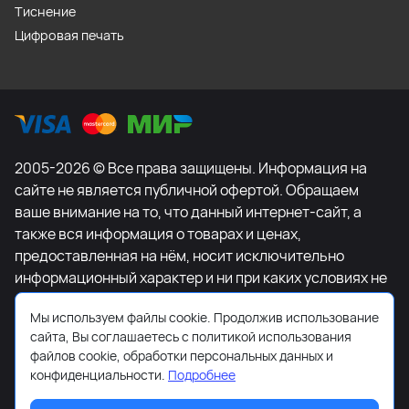
Тиснение
Цифровая печать
2005-2026 © Все права защищены. Информация на
сайте не является публичной офертой. Обращаем
ваше внимание на то, что данный интернет-сайт, а
также вся информация о товарах и ценах,
предоставленная на нём, носит исключительно
информационный характер и ни при каких условиях не
является публичной офертой, определяемой
Мы используем файлы cookie. Продолжив использование
положениями Статьи 437 Гражданского кодекса
сайта, Вы соглашаетесь с политикой использования
Российской Федерации. Для получения подробной
файлов cookie, обработки персональных данных и
информации о наличии и стоимости указанных
конфиденциальности.
Подробнее
товаров и (или) услуг, пожалуйста, обращайтесь к
менеджеру сайта с помощью специальной формы