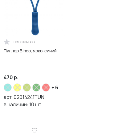
нет отзывов
Пуллер Bingo, ярко-синий
470
р.
+ 6
арт.
02914241TUN
в наличии:
10
шт.