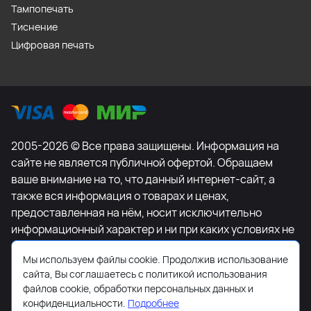
Тампопечать
Тиснение
Цифровая печать
2005-2026 © Все права защищены. Информация на
сайте не является публичной офертой. Обращаем
ваше внимание на то, что данный интернет-сайт, а
также вся информация о товарах и ценах,
предоставленная на нём, носит исключительно
информационный характер и ни при каких условиях не
является публичной офертой, определяемой
Мы используем файлы cookie. Продолжив использование
положениями Статьи 437 Гражданского кодекса
сайта, Вы соглашаетесь с политикой использования
Российской Федерации. Для получения подробной
файлов cookie, обработки персональных данных и
информации о наличии и стоимости указанных
конфиденциальности.
Подробнее