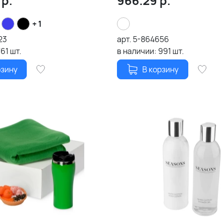
р.
966.29
р.
+ 1
23
арт.
5-864656
761
шт.
в наличии:
991
шт.
рзину
В корзину