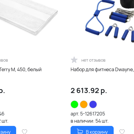
ывов
нет отзывов
erry М, 450, белый
Набор для фитнеса Dwayne,
р.
2 613.92
р.
46
арт.
5-12617205
2
шт.
в наличии:
54
шт.
рзину
В корзину