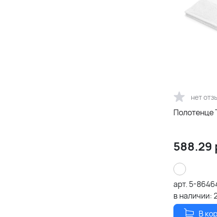
нет отз
Полотенце T
588.29
арт.
5-8646
в наличии:
В ко