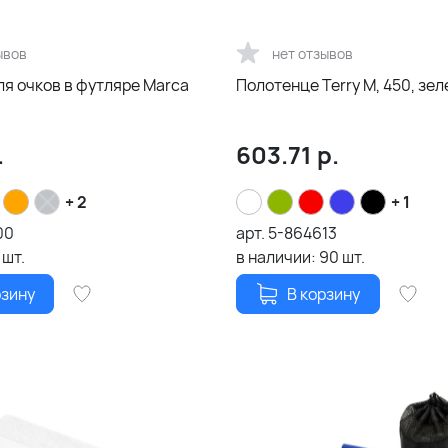
ывов
нет отзывов
ля очков в футляре Marca
Полотенце Terry М, 450, зе
.
603.71
р.
+ 2
+ 1
00
арт.
5-864613
шт.
в наличии:
90
шт.
рзину
В корзину