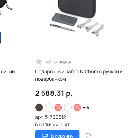
нет отзывов
 синий
Подарочный набор Nathom с ручкой и
повербанком
2 588.31
р.
+ 5
арт.
5-700512
в наличии:
1
шт.
В корзину