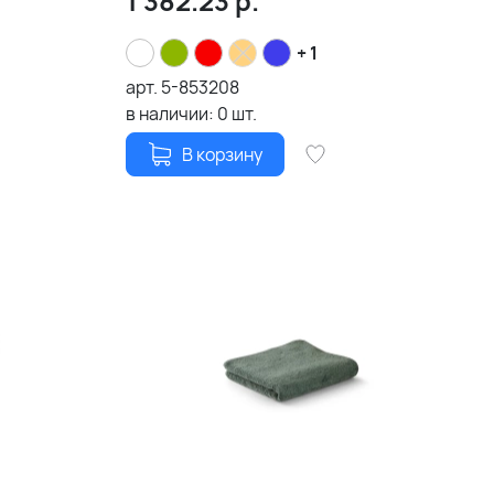
1 382.23
р.
+ 1
арт.
5-853208
в наличии:
0
шт.
В корзину