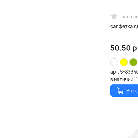
нет отз
салфетка д
50.50
р
арт.
5-8334
в наличии:
1
В ко