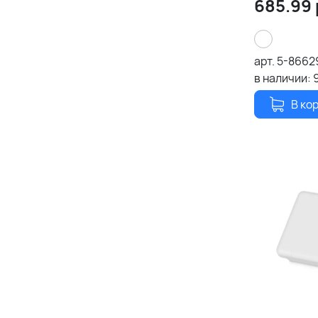
685.99
арт.
5-8662
в наличии:
В ко