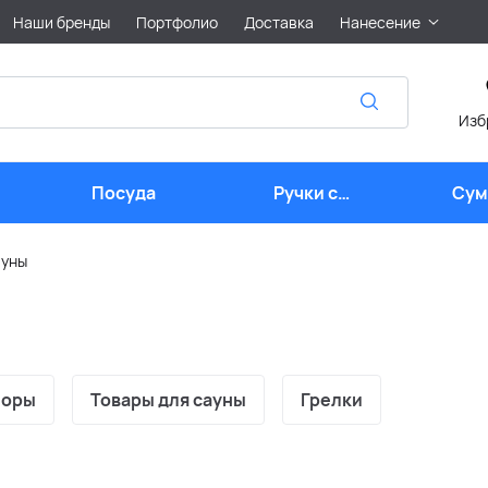
Наши бренды
Портфолио
Доставка
Нанесение
Изб
Посуда
Ручки с
Сум
логотипом
лого
ауны
боры
Товары для сауны
Грелки