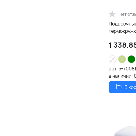
нет отз
Подарочный
термокружк
1 338.8
арт.
5-70081
в наличии:
В ко