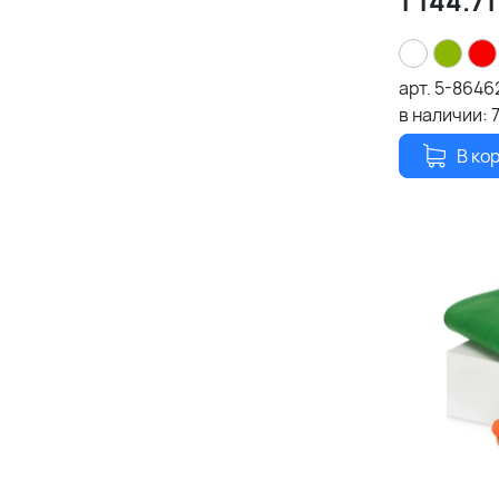
1 144.71
арт.
5-8646
в наличии:
В ко