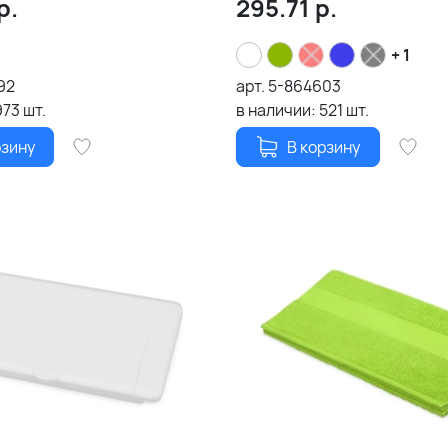
р.
295.71
р.
+ 1
92
арт.
5-864603
973
шт.
в наличии:
521
шт.
рзину
В корзину