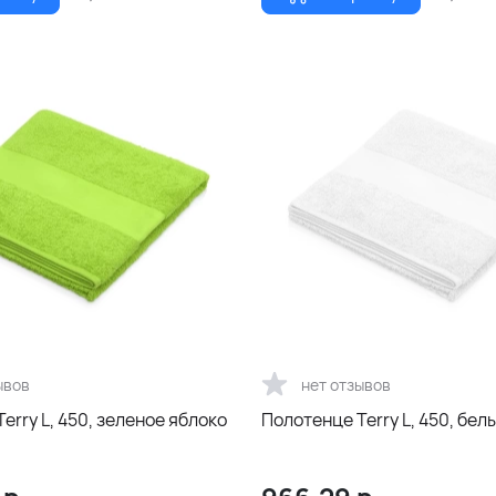
ывов
нет отзывов
erry L, 450, зеленое яблоко
Полотенце Terry L, 450, бел