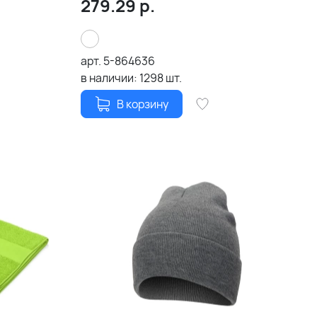
279.29
р.
арт.
5-864636
в наличии:
1298
шт.
В корзину