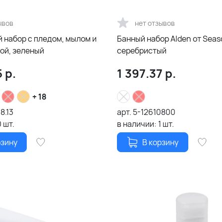
ывов
нет отзывов
 набор с пледом, мылом и
Банный набор Alden от Seas
ой, зеленый
серебристый
5
р.
1 397.37
р.
+ 18
8.13
арт.
5-12610800
0
шт.
в наличии:
1
шт.
рзину
В корзину