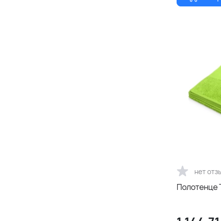
нет отз
Полотенце T