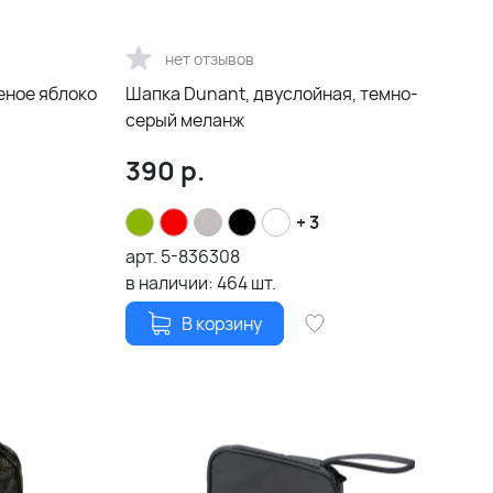
нет отзывов
леное яблоко
Шапка Dunant, двуслойная, темно-
серый меланж
390
р.
+ 3
арт.
5-836308
в наличии:
464
шт.
В корзину