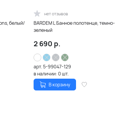
нет отзывов
ons, белый/
BARDEM L Банное полотенце, темно-
зеленый
2 690
р.
арт.
5-99047-129
в наличии:
0
шт.
В корзину