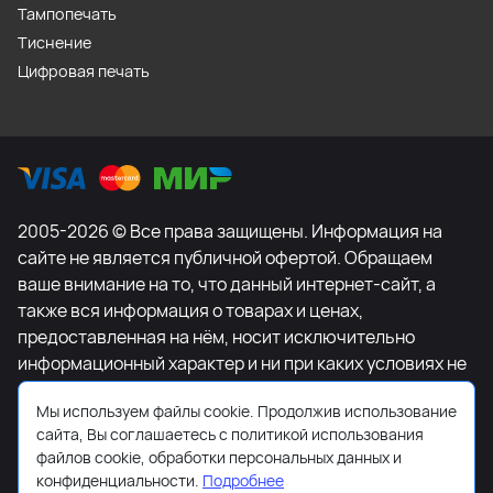
Тампопечать
Тиснение
Цифровая печать
2005-2026 © Все права защищены. Информация на
сайте не является публичной офертой. Обращаем
ваше внимание на то, что данный интернет-сайт, а
также вся информация о товарах и ценах,
предоставленная на нём, носит исключительно
информационный характер и ни при каких условиях не
является публичной офертой, определяемой
Мы используем файлы cookie. Продолжив использование
положениями Статьи 437 Гражданского кодекса
сайта, Вы соглашаетесь с политикой использования
Российской Федерации. Для получения подробной
файлов cookie, обработки персональных данных и
информации о наличии и стоимости указанных
конфиденциальности.
Подробнее