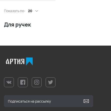
Показать по:
20
Для ручек