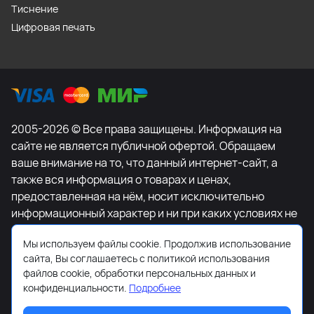
Тиснение
Цифровая печать
2005-2026 © Все права защищены. Информация на
сайте не является публичной офертой. Обращаем
ваше внимание на то, что данный интернет-сайт, а
также вся информация о товарах и ценах,
предоставленная на нём, носит исключительно
информационный характер и ни при каких условиях не
является публичной офертой, определяемой
Мы используем файлы cookie. Продолжив использование
положениями Статьи 437 Гражданского кодекса
сайта, Вы соглашаетесь с политикой использования
Российской Федерации. Для получения подробной
файлов cookie, обработки персональных данных и
информации о наличии и стоимости указанных
конфиденциальности.
Подробнее
товаров и (или) услуг, пожалуйста, обращайтесь к
менеджеру сайта с помощью специальной формы