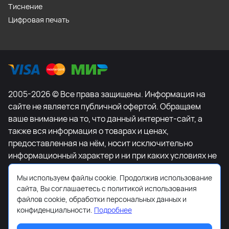
Тиснение
Цифровая печать
2005-2026 © Все права защищены. Информация на
сайте не является публичной офертой. Обращаем
ваше внимание на то, что данный интернет-сайт, а
также вся информация о товарах и ценах,
предоставленная на нём, носит исключительно
информационный характер и ни при каких условиях не
является публичной офертой, определяемой
Мы используем файлы cookie. Продолжив использование
положениями Статьи 437 Гражданского кодекса
сайта, Вы соглашаетесь с политикой использования
Российской Федерации. Для получения подробной
файлов cookie, обработки персональных данных и
информации о наличии и стоимости указанных
конфиденциальности.
Подробнее
товаров и (или) услуг, пожалуйста, обращайтесь к
менеджеру сайта с помощью специальной формы