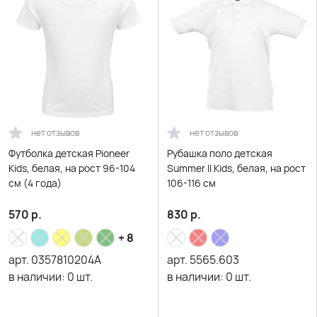
нет отзывов
нет отзывов
Футболка детская Pioneer
Рубашка поло детская
Kids, белая, на рост 96-104
Summer II Kids, белая, на рост
см (4 года)
106-116 см
570
р.
830
р.
+ 8
арт.
0357810204A
арт.
5565.603
в наличии:
0
шт.
в наличии:
0
шт.