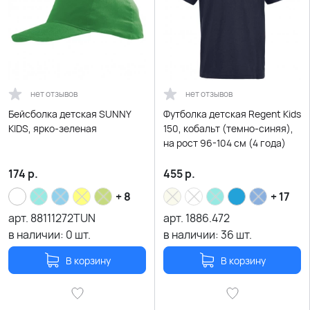
нет отзывов
нет отзывов
Бейсболка детская SUNNY
Футболка детская Regent Kids
KIDS, ярко-зеленая
150, кобальт (темно-синяя),
на рост 96-104 см (4 года)
174
р.
455
р.
+ 8
+ 17
арт.
88111272TUN
арт.
1886.472
в наличии:
0
шт.
в наличии:
36
шт.
В корзину
В корзину