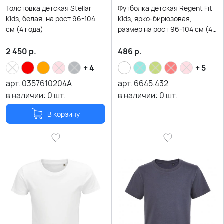
Толстовка детская Stellar
Футболка детская Regent Fit
Kids, белая, на рост 96-104
Kids, ярко-бирюзовая,
см (4 года)
размер на рост 96-104 см (4
года)
2 450
р.
486
р.
+ 4
+ 5
арт.
0357610204A
арт.
6645.432
в наличии:
0
шт.
в наличии:
0
шт.
В корзину