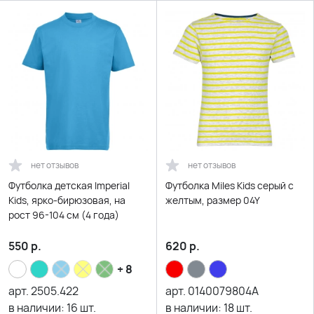
нет отзывов
нет отзывов
Футболка детская Imperial
Футболка Miles Kids серый с
Kids, ярко-бирюзовая, на
желтым, размер 04Y
рост 96-104 см (4 года)
550
р.
620
р.
+ 8
арт.
2505.422
арт.
0140079804A
в наличии:
16
шт.
в наличии:
18
шт.