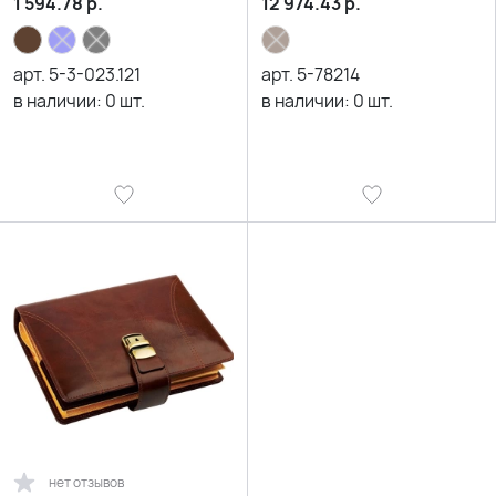
1 594.78
р.
12 974.43
р.
арт.
5-3-023.121
арт.
5-78214
в наличии:
0
шт.
в наличии:
0
шт.
нет отзывов